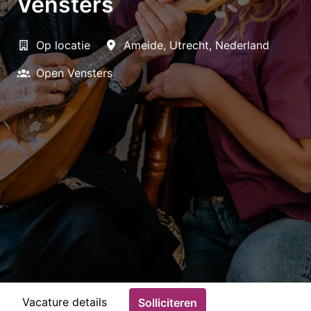
Vensters
Op locatie
Ameide
,
Utrecht
,
Nederland
Open Vensters
Vacature details
Solliciteren