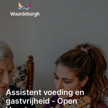
Overslaan
naar
Homepagina
content
Assistent voeding en
gastvrijheid - Open