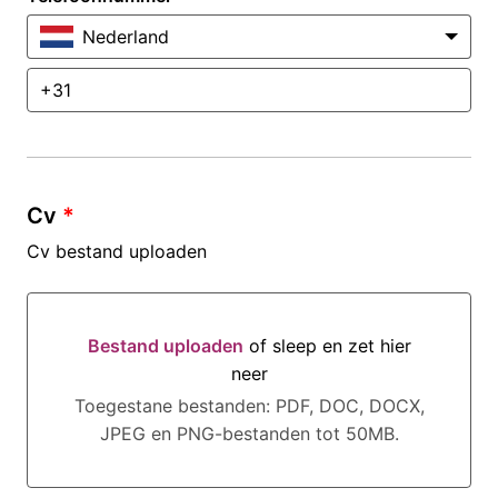
Nederland
Cv
*
Cv bestand uploaden
Bestand uploaden
of sleep en zet hier
neer
Bestand uploaden of sleep en zet hier neer
Toegestane bestanden: PDF, DOC, DOCX,
JPEG en PNG-bestanden tot 50MB.