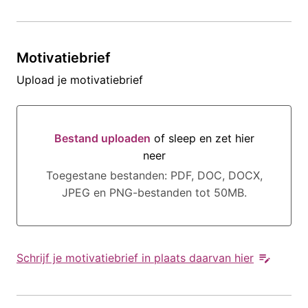
Motivatiebrief
Upload je motivatiebrief
Bestand uploaden
of sleep en zet hier
neer
Bestand uploaden of sleep en zet hier neer
Toegestane bestanden: PDF, DOC, DOCX,
JPEG en PNG-bestanden tot 50MB.
Schrijf je motivatiebrief in plaats daarvan hier