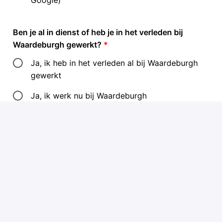
Ben je al in dienst of heb je in het verleden bij
Waardeburgh gewerkt?
*
Ja, ik heb in het verleden al bij Waardeburgh
gewerkt
Ja, ik werk nu bij Waardeburgh
Nee, ik heb niet eerder bij Waardeburgh
gewerkt
Ik ben me bewust van de identiteitsbepaling op de
locatie waar ik voor solliciteer, te vinden op de
locatiepagina. En ik herken me hierin.
*
Ja