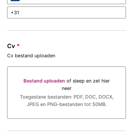
Cv
*
Cv bestand uploaden
Bestand uploaden
of sleep en zet hier
neer
Bestand uploaden of sleep en zet hier neer
Toegestane bestanden: PDF, DOC, DOCX,
JPEG en PNG-bestanden tot 50MB.