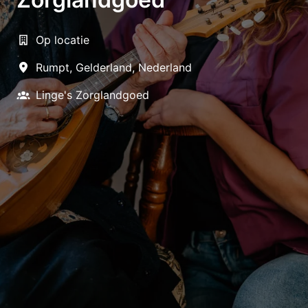
Op locatie
Rumpt
,
Gelderland
,
Nederland
Linge's Zorglandgoed