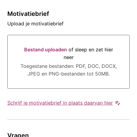
Motivatiebrief
Upload je motivatiebrief
Bestand uploaden
of sleep en zet hier
neer
Bestand uploaden of sleep en zet hier neer
Toegestane bestanden: PDF, DOC, DOCX,
JPEG en PNG-bestanden tot 50MB.
Schrijf je motivatiebrief in plaats daarvan hier
Vragen