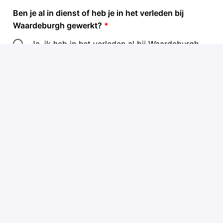
Ben je al in dienst of heb je in het verleden bij
Waardeburgh gewerkt?
*
Ja, ik heb in het verleden al bij Waardeburgh
gewerkt
Ja, ik werk nu bij Waardeburgh
Nee, ik heb niet eerder bij Waardeburgh
gewerkt
Alle velden met een
*
zijn verplicht.