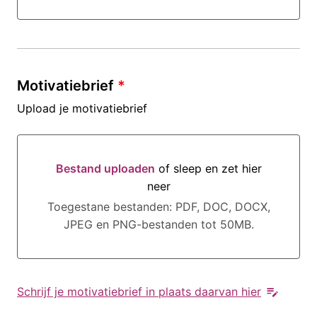
Motivatiebrief
*
Upload je motivatiebrief
Bestand uploaden
of sleep en zet hier
neer
Bestand uploaden of sleep en zet hier neer
Toegestane bestanden: PDF, DOC, DOCX,
JPEG en PNG-bestanden tot 50MB.
Schrijf je motivatiebrief in plaats daarvan hier