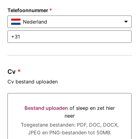
Telefoonnummer
*
Nederland
Cv
*
Cv bestand uploaden
Bestand uploaden
of sleep en zet hier
neer
Bestand uploaden of sleep en zet hier neer
Toegestane bestanden: PDF, DOC, DOCX,
JPEG en PNG-bestanden tot 50MB.