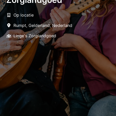
Op locatie
Rumpt
,
Gelderland
,
Nederland
Linge's Zorglandgoed