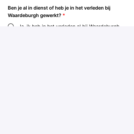
Ben je al in dienst of heb je in het verleden bij
Waardeburgh gewerkt?
*
Ja, ik heb in het verleden al bij Waardeburgh
gewerkt
Ja, ik werk nu bij Waardeburgh
Nee, ik heb niet eerder bij Waardeburgh
gewerkt
Alle velden met een
*
zijn verplicht.