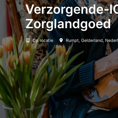
Verzorgende-IG
Zorglandgoed
Op locatie
Rumpt
,
Gelderland
,
Neder