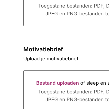
Bestand uploaden of sleep en 
Toegestane bestanden: PDF, 
JPEG en PNG-bestanden t
Motivatiebrief
Upload je motivatiebrief
Bestand uploaden
of sleep en 
Bestand uploaden of sleep en 
Toegestane bestanden: PDF, 
JPEG en PNG-bestanden t