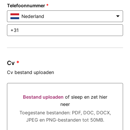
Telefoonnummer
*
Nederland
Cv
*
Cv bestand uploaden
Bestand uploaden
of sleep en zet hier
neer
Bestand uploaden of sleep en zet hier neer
Toegestane bestanden: PDF, DOC, DOCX,
JPEG en PNG-bestanden tot 50MB.