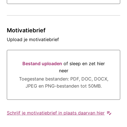
Motivatiebrief
Upload je motivatiebrief
Bestand uploaden
of sleep en zet hier
neer
Bestand uploaden of sleep en zet hier neer
Toegestane bestanden: PDF, DOC, DOCX,
JPEG en PNG-bestanden tot 50MB.
Schrijf je motivatiebrief in plaats daarvan hier