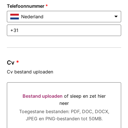
Telefoonnummer
*
Nederland
Cv
*
Cv bestand uploaden
Bestand uploaden
of sleep en zet hier
neer
Bestand uploaden of sleep en zet hier neer
Toegestane bestanden: PDF, DOC, DOCX,
JPEG en PNG-bestanden tot 50MB.