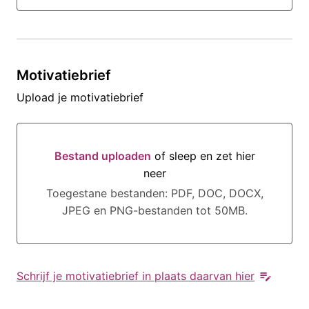
Motivatiebrief
Upload je motivatiebrief
Bestand uploaden
of sleep en zet hier
neer
Bestand uploaden of sleep en zet hier neer
Toegestane bestanden: PDF, DOC, DOCX,
JPEG en PNG-bestanden tot 50MB.
Schrijf je motivatiebrief in plaats daarvan hier