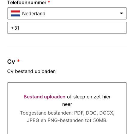
Telefoonnummer
*
Nederland
Cv
*
Cv bestand uploaden
Bestand uploaden
of sleep en zet hier
neer
Bestand uploaden of sleep en zet hier neer
Toegestane bestanden: PDF, DOC, DOCX,
JPEG en PNG-bestanden tot 50MB.