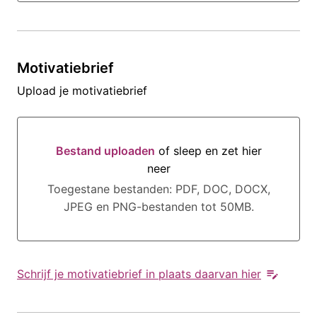
Motivatiebrief
Upload je motivatiebrief
Bestand uploaden
of sleep en zet hier
neer
Bestand uploaden of sleep en zet hier neer
Toegestane bestanden: PDF, DOC, DOCX,
JPEG en PNG-bestanden tot 50MB.
Schrijf je motivatiebrief in plaats daarvan hier