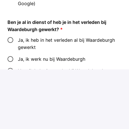
Google)
Ben je al in dienst of heb je in het verleden bij
Waardeburgh gewerkt?
*
Ja, ik heb in het verleden al bij Waardeburgh
gewerkt
Ja, ik werk nu bij Waardeburgh
Nee, ik heb niet eerder bij Waardeburgh
gewerkt
Ik ben me bewust van de identiteitsbepaling op de
locatie waar ik voor solliciteer, te vinden op de
locatiepagina. En ik herken me hierin.
*
Ja